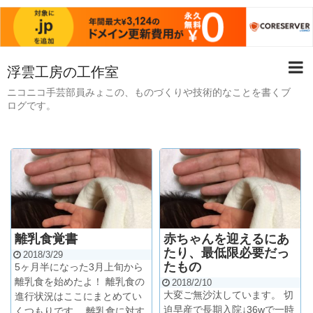
浮雲工房の工作室
ニコニコ手芸部員みょこの、ものづくりや技術的なことを書くブ
ログです。
離乳食覚書
赤ちゃんを迎えるにあ
たり、最低限必要だっ
2018/3/29
たもの
5ヶ月半になった3月上旬から
離乳食を始めたよ！ 離乳食の
2018/2/10
大変ご無沙汰しています。 切
進行状況はここにまとめてい
迫早産で長期入院↓36wで一時
くつもりです。 離乳食に対す