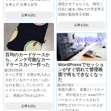
退院させてもらうも、帰宅二
る考え方 仕事も在宅...
日目に破水↓38wでの予定帝王
切開が緊急帝王切開...
記事を読む
記事を読む
百均のカードケースか
ら、メンテ可能なカー
ドケースカバー作った
WordPressでセッショ
ンがすぐ切れて管理画
2017/6/20
面で何もできなくなっ
久々に手芸！ 旦那が札入れに
た
入れているカードがいっぱい
なのを気にしていたので、カ
2017/6/1
表題の通り。 覚書というかメ
ードケースカバーを作った
モ。 何が起きたか xreaのサー
よ。 表紙が汚れればポケ...
バーがメンテナンスされて、
PHPなどのバージョンが上が
記事を読む
ったのですが…...