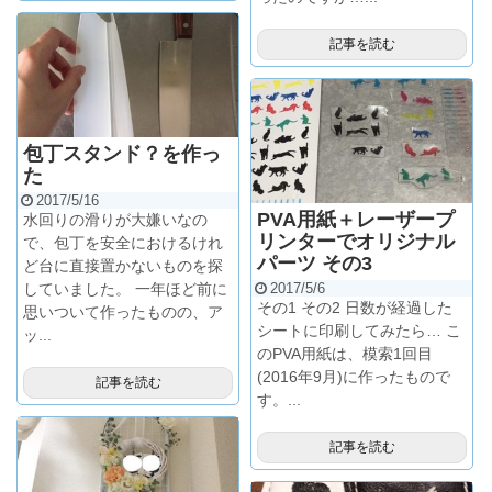
記事を読む
包丁スタンド？を作っ
た
2017/5/16
PVA用紙＋レーザープ
水回りの滑りが大嫌いなの
リンターでオリジナル
で、包丁を安全におけるけれ
パーツ その3
ど台に直接置かないものを探
していました。 一年ほど前に
2017/5/6
その1 その2 日数が経過した
思いついて作ったものの、ア
シートに印刷してみたら… こ
ッ...
のPVA用紙は、模索1回目
(2016年9月)に作ったもので
記事を読む
す。...
記事を読む