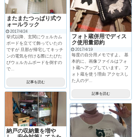
またまたつっぱり式ウ
ォールラック
2017/4/24
フォト蔵併用でディス
挙式以降、玄関にウェルカム
ク使用量節約
ボードを立てて飾っていたの
ですが 旦那が帰宅してキッチ
2017/4/19
毎度の自分用メモですよ。 基
ンの電気を付ける際にたびた
本的に、画像ファイルはフォ
びウェルカムボードを倒すの
ト蔵へアップしています。 フ
で...
ォト蔵を使う理由 アクセスし
た人のデ...
記事を読む
記事を読む
納戸の収納量を増や