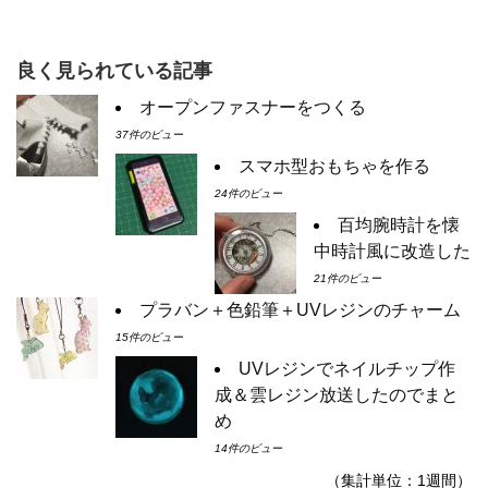
良く見られている記事
オープンファスナーをつくる
37件のビュー
スマホ型おもちゃを作る
24件のビュー
百均腕時計を懐
中時計風に改造した
21件のビュー
プラバン＋色鉛筆＋UVレジンのチャーム
15件のビュー
UVレジンでネイルチップ作
成＆雲レジン放送したのでまと
め
14件のビュー
（集計単位：1週間）