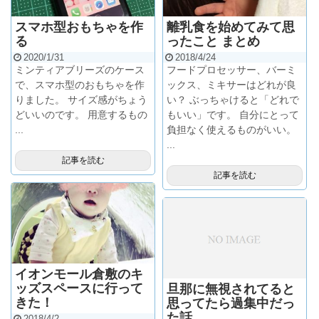
スマホ型おもちゃを作
離乳食を始めてみて思
る
ったこと まとめ
2020/1/31
2018/4/24
ミンティアブリーズのケース
フードプロセッサー、バーミ
で、スマホ型のおもちゃを作
ックス、ミキサーはどれが良
りました。 サイズ感がちょう
い？ ぶっちゃけると「どれで
どいいのです。 用意するもの
もいい」です。 自分にとって
...
負担なく使えるものがいい。
...
記事を読む
記事を読む
イオンモール倉敷のキ
ッズスペースに行って
旦那に無視されてると
きた！
思ってたら過集中だっ
た話
2018/4/2