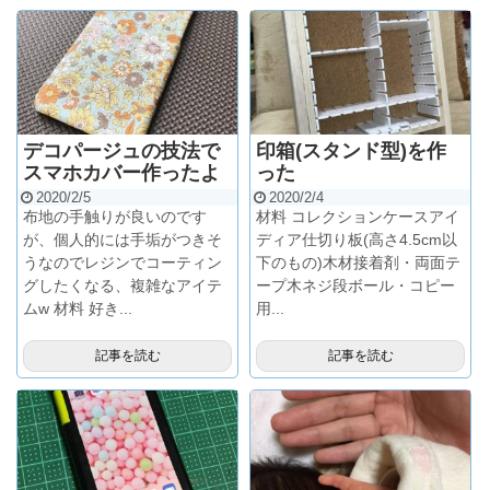
デコパージュの技法で
印箱(スタンド型)を作
スマホカバー作ったよ
った
2020/2/5
2020/2/4
布地の手触りが良いのです
材料 コレクションケースアイ
が、個人的には手垢がつきそ
ディア仕切り板(高さ4.5cm以
うなのでレジンでコーティン
下のもの)木材接着剤・両面テ
グしたくなる、複雑なアイテ
ープ木ネジ段ボール・コピー
ムw 材料 好き...
用...
記事を読む
記事を読む