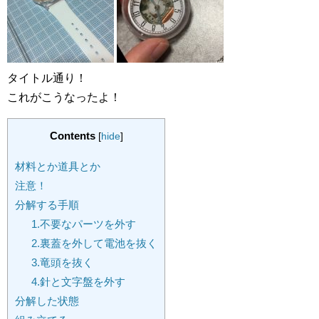
タイトル通り！
これがこうなったよ！
Contents
[
hide
]
材料とか道具とか
注意！
分解する手順
1.不要なパーツを外す
2.裏蓋を外して電池を抜く
3.竜頭を抜く
4.針と文字盤を外す
分解した状態