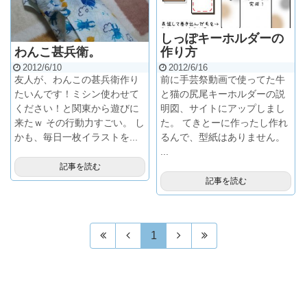
しっぽキーホルダーの
わんこ甚兵衛。
作り方
2012/6/10
2012/6/16
友人が、わんこの甚兵衛作り
前に手芸祭動画で使ってた牛
たいんです！ミシン使わせて
と猫の尻尾キーホルダーの説
ください！と関東から遊びに
明図、サイトにアップしまし
来たｗ その行動力すごい。 し
た。 てきとーに作ったし作れ
かも、毎日一枚イラストを...
るんで、型紙はありません。
...
記事を読む
記事を読む
1