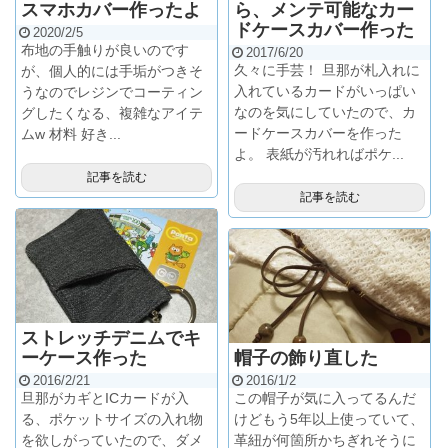
スマホカバー作ったよ
ら、メンテ可能なカー
ドケースカバー作った
2020/2/5
布地の手触りが良いのです
2017/6/20
久々に手芸！ 旦那が札入れに
が、個人的には手垢がつきそ
入れているカードがいっぱい
うなのでレジンでコーティン
なのを気にしていたので、カ
グしたくなる、複雑なアイテ
ードケースカバーを作った
ムw 材料 好き...
よ。 表紙が汚れればポケ...
記事を読む
記事を読む
ストレッチデニムでキ
ーケース作った
帽子の飾り直した
2016/2/21
2016/1/2
旦那がカギとICカードが入
この帽子が気に入ってるんだ
る、ポケットサイズの入れ物
けどもう5年以上使っていて、
を欲しがっていたので、ダメ
革紐が何箇所かちぎれそうに