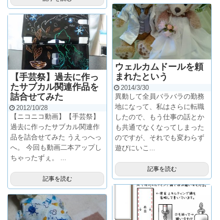
ウェルカムドールを頼
まれたという
【手芸祭】過去に作っ
たサブカル関連作品を
2014/3/30
詰合せてみた
異動して全員バラバラの勤務
地になって、私はさらに転職
2012/10/28
【ニコニコ動画】【手芸祭】
したので、もう仕事の話とか
過去に作ったサブカル関連作
も共通でなくなってしまった
品を詰合せてみた うえっへっ
のですが、それでも変わらず
へ。 今回も動画二本アップし
遊びにいこ...
ちゃったずぇ。 ...
記事を読む
記事を読む