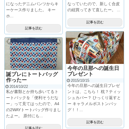
になったデニムパンツからキ
なっていたので、新しく合皮
ーケース作りました。 キー
の紐買ってきて直したー。 ...
ホ...
記事を読む
記事を読む
今年の旦那への誕生日
プレゼント
誕プレにトートバッグ
作ったー
2015/10/15
今年の旦那への誕生日プレゼ
2014/10/22
私が書類とか持ち歩いてるト
ントは、こちら！ 枕？ティッ
ートバックを「便利そうだな
シュカバー？ ひっくり返すと
ー」って見てはったので、A4
ー キャラメルボストンバッ
の2WAYトートバッグ作りまし
グ！！...
たよー。 原付にも...
記事を読む
記事を読む