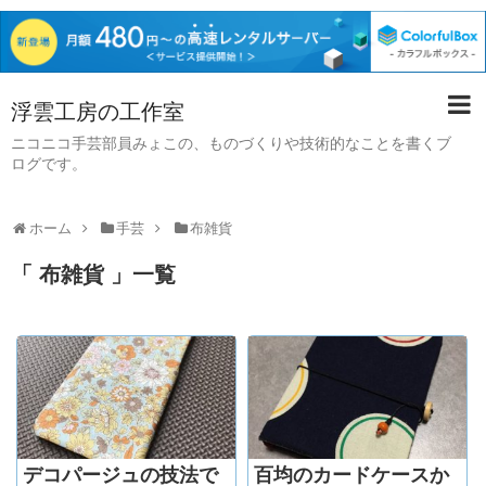
浮雲工房の工作室
ニコニコ手芸部員みょこの、ものづくりや技術的なことを書くブ
ログです。
ホーム
手芸
布雑貨
「 布雑貨 」一覧
デコパージュの技法で
百均のカードケースか