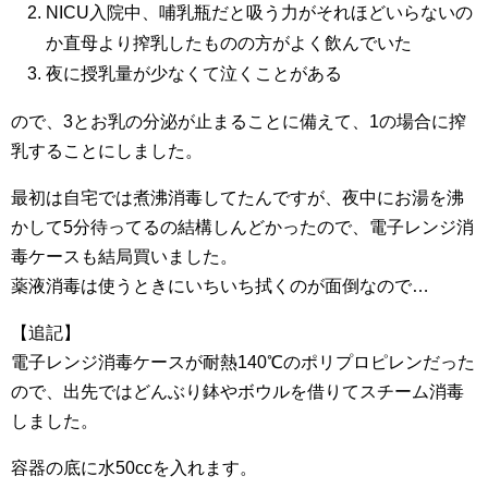
NICU入院中、哺乳瓶だと吸う力がそれほどいらないの
か直母より搾乳したものの方がよく飲んでいた
夜に授乳量が少なくて泣くことがある
ので、3とお乳の分泌が止まることに備えて、1の場合に搾
乳することにしました。
最初は自宅では煮沸消毒してたんですが、夜中にお湯を沸
かして5分待ってるの結構しんどかったので、電子レンジ消
毒ケースも結局買いました。
薬液消毒は使うときにいちいち拭くのが面倒なので…
【追記】
電子レンジ消毒ケースが耐熱140℃のポリプロピレンだった
ので、出先ではどんぶり鉢やボウルを借りてスチーム消毒
しました。
容器の底に水50ccを入れます。