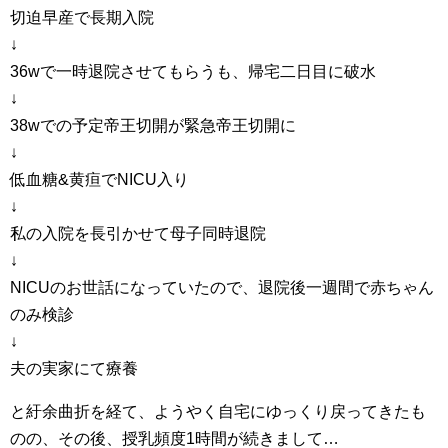
切迫早産で長期入院
↓
36wで一時退院させてもらうも、帰宅二日目に破水
↓
38wでの予定帝王切開が緊急帝王切開に
↓
低血糖&黄疸でNICU入り
↓
私の入院を長引かせて母子同時退院
↓
NICUのお世話になっていたので、退院後一週間で赤ちゃん
のみ検診
↓
夫の実家にて療養
と紆余曲折を経て、ようやく自宅にゆっくり戻ってきたも
のの、その後、授乳頻度1時間が続きまして…