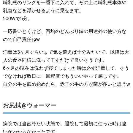
哺乳瓶のリングを一番下に入れて、その上に哺乳瓶本体や
乳首などを浮かせるように乗せます。
500Wで5分。
一応書いとくけど、百均のどんぶり鉢の用途外の使い方な
ので自己責任ねw
消毒は3ヶ月ぐらいまで気を遣えば十分みたいで、以降は大
人の食器同様に洗って干すだけで良いそうです。
6ヶ月の現在は洗わず寝てしまった時は必ず消毒して、そう
でなければ数日に一回程度でもういいやって感じです。
自分の手を舐め始めたら、赤子の手の方が菌が多いと思うw
お尻拭きウォーマー
病院では当然冷たい状態で、退院して最初に使った時は違
いがわからなかったです。