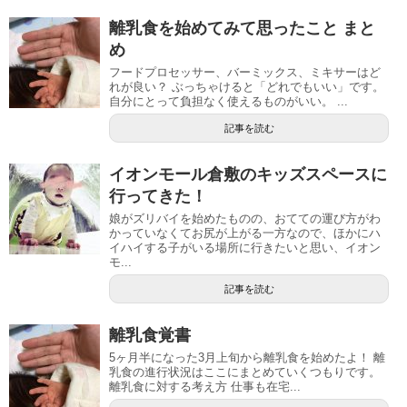
離乳食を始めてみて思ったこと まと
め
フードプロセッサー、バーミックス、ミキサーはど
れが良い？ ぶっちゃけると「どれでもいい」です。
自分にとって負担なく使えるものがいい。 ...
記事を読む
イオンモール倉敷のキッズスペースに
行ってきた！
娘がズリバイを始めたものの、おてての運び方がわ
かっていなくてお尻が上がる一方なので、ほかにハ
イハイする子がいる場所に行きたいと思い、イオン
モ...
記事を読む
離乳食覚書
5ヶ月半になった3月上旬から離乳食を始めたよ！ 離
乳食の進行状況はここにまとめていくつもりです。
離乳食に対する考え方 仕事も在宅...