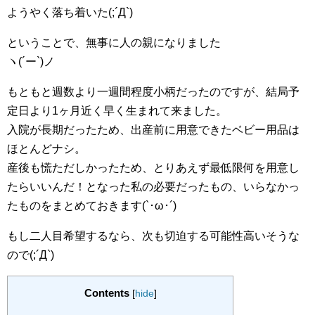
ようやく落ち着いた(;´Д`)
ということで、無事に人の親になりました
ヽ(´ー`)ノ
もともと週数より一週間程度小柄だったのですが、結局予
定日より1ヶ月近く早く生まれて来ました。
入院が長期だったため、出産前に用意できたベビー用品は
ほとんどナシ。
産後も慌ただしかったため、とりあえず最低限何を用意し
たらいいんだ！となった私の必要だったもの、いらなかっ
たものをまとめておきます(`･ω･´)
もし二人目希望するなら、次も切迫する可能性高いそうな
ので(;´Д`)
Contents
[
hide
]