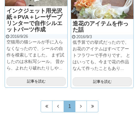
インクジェット用光沢
紙＋PVA＋レーザープ
リンターで自作シルエ
造花のアイテムを作っ
ットパーツ作成
た話
2016/9/26
2016/9/3
空猫用の猫シールが手に入ら
低予算での挙式だったので、
なくなったので、シールの自
お花のアイテムはすべてアー
作を模索してました。 まず試
トフラワーで手作りです。 と
したのは水転写シール。 昔か
はいっても、今まで花の作品
ら、よれたり破れたりしや...
なんて作ったこともあり...
記事を読む
記事を読む
1