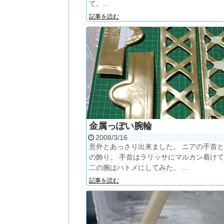
て。...
記事を読む
金属っぽい腕輪
2008/3/16
意外とあっさり出来ました。 ニアの手首
の飾り。 手首はラリッサにマルカン着け
二の腕はハトメにしてみた。 ...
記事を読む