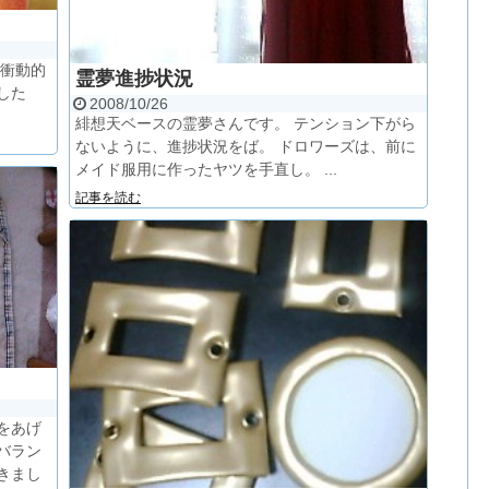
 衝動的
霊夢進捗状況
した
2008/10/26
緋想天ベースの霊夢さんです。 テンション下がら
ないように、進捗状況をば。 ドロワーズは、前に
メイド服用に作ったヤツを手直し。 ...
記事を読む
をあげ
バラン
きまし