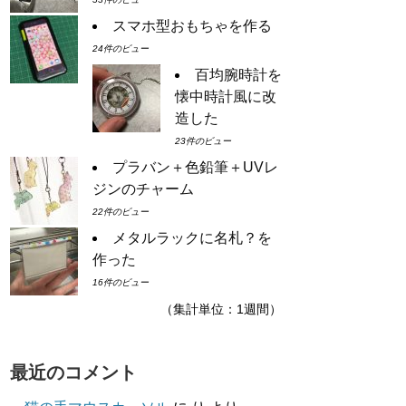
スマホ型おもちゃを作る
24件のビュー
百均腕時計を
懐中時計風に改
造した
23件のビュー
プラバン＋色鉛筆＋UVレ
ジンのチャーム
22件のビュー
メタルラックに名札？を
作った
16件のビュー
（集計単位：1週間）
最近のコメント