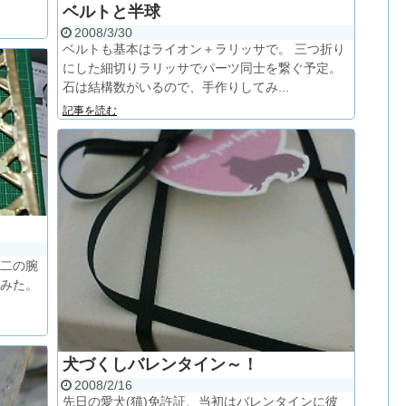
ベルトと半球
2008/3/30
ベルトも基本はライオン＋ラリッサで。 三つ折り
にした細切りラリッサでパーツ同士を繋ぐ予定。
石は結構数がいるので、手作りしてみ...
記事を読む
と二の腕
てみた。
犬づくしバレンタイン～！
2008/2/16
先日の愛犬(猫)免許証、当初はバレンタインに彼