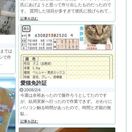
氏にあげようと思って作り出したものだったので
す。 質問した項目が多すぎて彼氏に投げられて...
記事を読む
りまでは
キシで作
.
愛猫免許証
2008/2/4
今週は余裕あったので服作ろうとしてたのです
が、結局実家へ行ったので作業できず。 かわりに
パソコン触る時間があったので、時間と才能の無
駄...
記事を読む