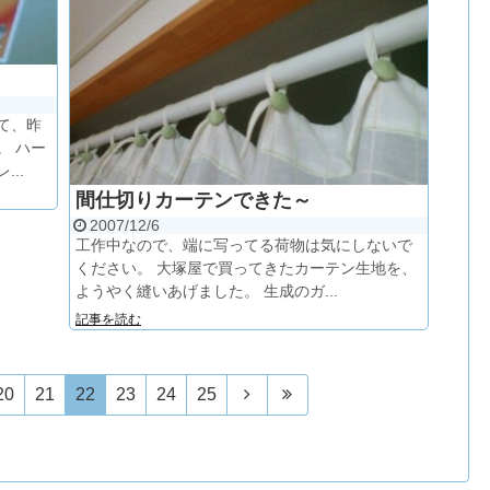
て、昨
。 ハー
..
間仕切りカーテンできた～
2007/12/6
工作中なので、端に写ってる荷物は気にしないで
ください。 大塚屋で買ってきたカーテン生地を、
ようやく縫いあげました。 生成のガ...
記事を読む
20
21
22
23
24
25