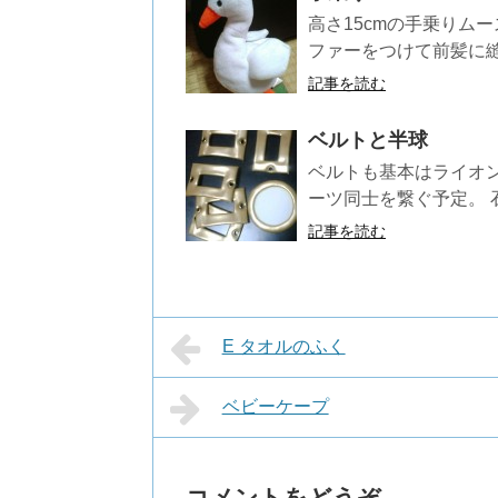
高さ15cmの手乗りム
ファーをつけて前髪に縫
記事を読む
ベルトと半球
ベルトも基本はライオ
ーツ同士を繋ぐ予定。 
記事を読む
E タオルのふく
ベビーケープ
コメントをどうぞ