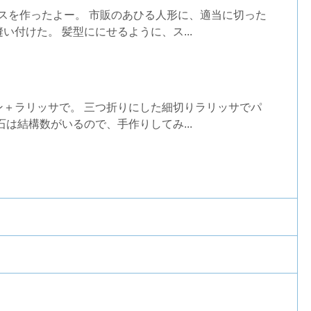
ースを作ったよー。 市販のあひる人形に、適当に切った
い付けた。 髪型ににせるように、ス...
ン＋ラリッサで。 三つ折りにした細切りラリッサでパ
石は結構数がいるので、手作りしてみ...