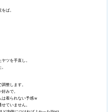
況をば。
たヤツを手直し。
た。
で調整します。
か好みで。
人は着られない予感ｗ
通せていません。
内側につければよかった|||orz