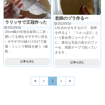
老師のヅラ作るー
ラリッサで王冠作った
2013/3/10
LAL合わせをするので、老師
2012/9/16
20cm幅の生地を縦長に二折 ↓
を作るよ！ 「ツルっぱげ」と
開いてる側をギザギザに切る
いう宴会用ジョークグッズ
↓ ギザギザの縁だけG17で接
に、適当な毛足の長さのファ
着 ↓ ミシンで模様を縫う（縁
ーを、両面テープで貼ってい
取...
きます...
記事を読む
記事を読む
1