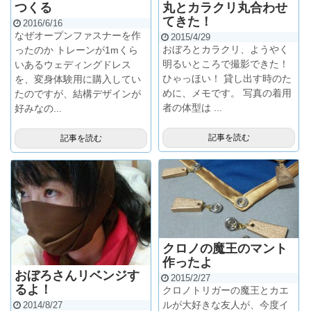
つくる
丸とカラクリ丸合わせ
てきた！
2016/6/16
なぜオープンファスナーを作
2015/4/29
おぼろとカラクリ、ようやく
ったのか トレーンが1mくら
明るいところで撮影できた！
いあるウェディングドレス
ひゃっほい！ 貸し出す時のた
を、変身体験用に購入してい
めに、メモです。 写真の着用
たのですが、結構デザインが
者の体型は ...
好みなの...
記事を読む
記事を読む
クロノの魔王のマント
作ったよ
おぼろさんリベンジす
2015/2/27
るよ！
クロノトリガーの魔王とカエ
ルが大好きな友人が、今度イ
2014/8/27