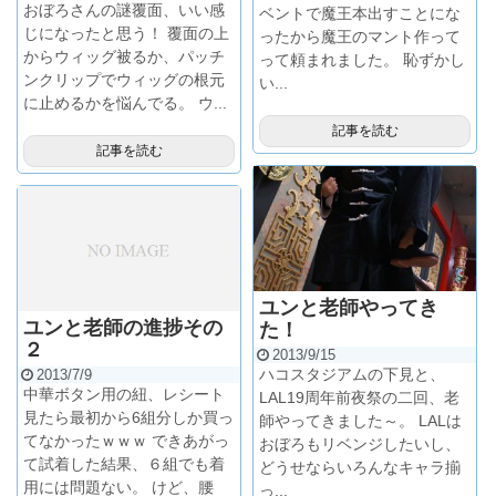
おぼろさんの謎覆面、いい感
ベントで魔王本出すことにな
じになったと思う！ 覆面の上
ったから魔王のマント作って
からウィッグ被るか、パッチ
って頼まれました。 恥ずかし
ンクリップでウィッグの根元
い...
に止めるかを悩んでる。 ウ...
記事を読む
記事を読む
ユンと老師やってき
ユンと老師の進捗その
た！
２
2013/9/15
ハコスタジアムの下見と、
2013/7/9
中華ボタン用の紐、レシート
LAL19周年前夜祭の二回、老
見たら最初から6組分しか買っ
師やってきました～。 LALは
てなかったｗｗｗ できあがっ
おぼろもリベンジしたいし、
て試着した結果、６組でも着
どうせならいろんなキャラ揃
用には問題ない。 けど、腰
っ...