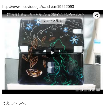
http://www.nicovideo.jp/watch/sm19222093
うえっへっへ。