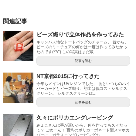
関連記事
ビーズ織りで立体作品を作ってみた
キャンバス地なトートバッグのチャーム。 昔から、
ビーズのミニチュアの何かは一度は作ってみたかっ
たのです(*´∀`) この写真はまだ取...
記事を読む
NT京都2015に行ってきた
今年もメインはUVレジンでした。 あといつものハイ
パーカードとビーズ織り、初出は低コストシルクス
クリーン。 シルクスクリーンは...
記事を読む
久々にポリカエングレービング
みょこさんは手が遅いから、何を作っても久々だっ
て？ ごめーん！ 百均のポリカーボネート製スマホカ
バーに、ガラスエングレービングの...