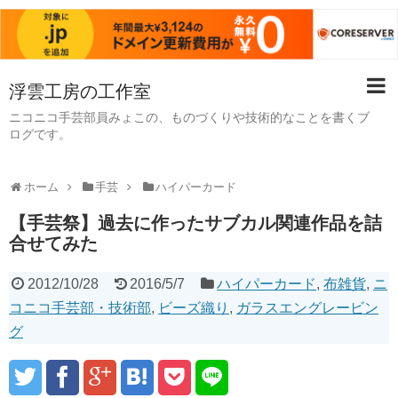
浮雲工房の工作室
ニコニコ手芸部員みょこの、ものづくりや技術的なことを書くブ
ログです。
ホーム
手芸
ハイパーカード
【手芸祭】過去に作ったサブカル関連作品を詰
合せてみた
2012/10/28
2016/5/7
ハイパーカード
,
布雑貨
,
ニ
コニコ手芸部・技術部
,
ビーズ織り
,
ガラスエングレービン
グ