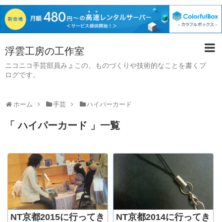
浮雲工房の工作室
ニコニコ手芸部員みょこの、ものづくりや技術的なことを書くブ
ログです。
ホーム
手芸
ハイパーカード
「 ハイパーカード 」一覧
NT京都2015に行ってき
NT京都2014に行ってき