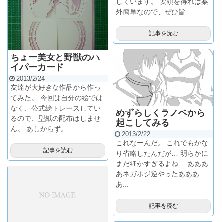
しています。 要領を得れば案
外簡単なので、ぜひ皆...
記事を読む
ちょー美女と野獣のハ
イパーカード
2013/2/24
友達が大好きな作品から作っ
てみた。 今回は自分の絵では
なく、公式絵トレースしてい
めずらしくラノベから
るので、型紙の配布はしませ
起こしてみる
ん。 あしからず。 ...
2013/2/22
これなーんだ。 これでもかな
記事を読む
り省略したんだが… 明らかに
まだ細かすぎるよね… あああ
あネガポジ逆やったあああ
あ...
記事を読む