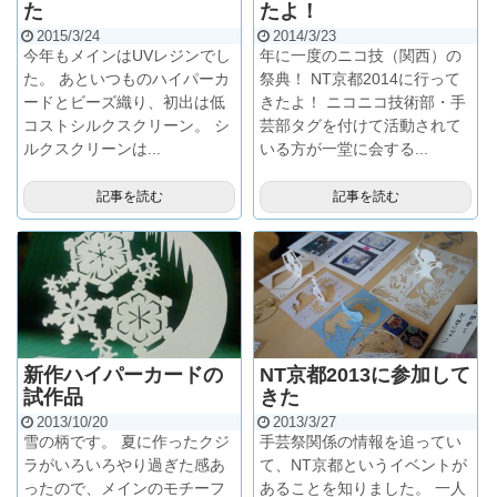
た
たよ！
2015/3/24
2014/3/23
今年もメインはUVレジンでし
年に一度のニコ技（関西）の
た。 あといつものハイパーカ
祭典！ NT京都2014に行って
ードとビーズ織り、初出は低
きたよ！ ニコニコ技術部・手
コストシルクスクリーン。 シ
芸部タグを付けて活動されて
ルクスクリーンは...
いる方が一堂に会する...
記事を読む
記事を読む
新作ハイパーカードの
NT京都2013に参加して
試作品
きた
2013/10/20
2013/3/27
雪の柄です。 夏に作ったクジ
手芸祭関係の情報を追ってい
ラがいろいろやり過ぎた感あ
て、NT京都というイベントが
ったので、メインのモチーフ
あることを知りました。 一人