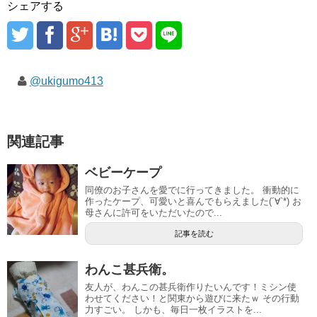
シェアする
@ukigumo413
関連記事
ベビーケープ
同僚のお子さんを愛でに行ってきました。 衝動的に
作ったケープ、可愛いと喜んでもらえました(´∀`*) お
母さんに許可をいただいたので...
記事を読む
わんこ甚兵衛。
友人が、わんこの甚兵衛作りたいんです！ミシン使
わせてください！と関東から遊びに来たｗ その行動
力すごい。 しかも、毎日一枚イラストを...