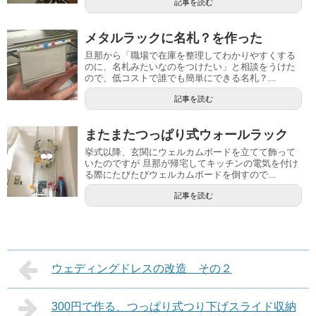
記事を読む
メタルラックに名札？を作った
旦那から「職場で在庫を整理してわかりやすくする
のに、名札みたいなのをつけたい」と相談をうけた
ので、低コストで誰でも簡単にできる名札？...
記事を読む
またまたつっぱり式ウォールラック
挙式以降、玄関にウェルカムボードを立てて飾って
いたのですが 旦那が帰宅してキッチンの電気を付け
る際にたびたびウェルカムボードを倒すので...
記事を読む
ウェディングドレスの改造 その２
300円で作る、つっぱり式つり下げスライド収納