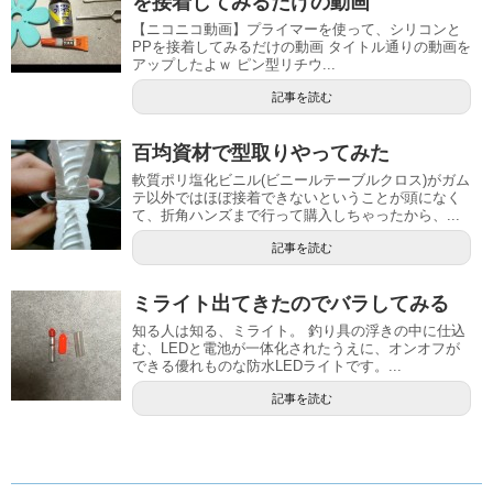
を接着してみるだけの動画
【ニコニコ動画】プライマーを使って、シリコンと
PPを接着してみるだけの動画 タイトル通りの動画を
アップしたよｗ ピン型リチウ...
記事を読む
百均資材で型取りやってみた
軟質ポリ塩化ビニル(ビニールテーブルクロス)がガム
テ以外ではほぼ接着できないということが頭になく
て、折角ハンズまで行って購入しちゃったから、...
記事を読む
ミライト出てきたのでバラしてみる
知る人は知る、ミライト。 釣り具の浮きの中に仕込
む、LEDと電池が一体化されたうえに、オンオフが
できる優れものな防水LEDライトです。...
記事を読む