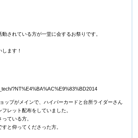
活動されている方が一堂に会するお祭りです。
いします！
nico_tech/?NT%E4%BA%AC%E9%83%BD2014
ショップがメインで、ハイパーカードと台所ライダーさん
ンフレット配布をしていました。
さっている方。
ですと仰ってくださった方。