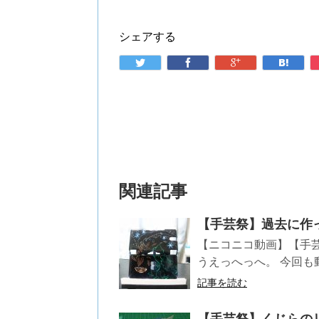
シェアする
関連記事
【手芸祭】過去に作
【ニコニコ動画】【手
うえっへっへ。 今回も動
記事を読む