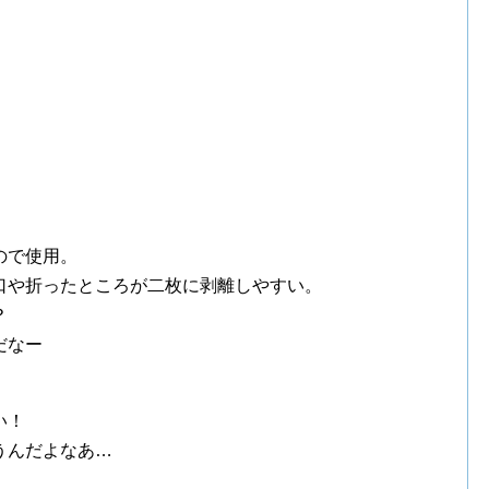
。
。
ので使用。
口や折ったところが二枚に剥離しやすい。
？
だなー
い！
うんだよなあ…