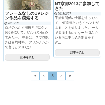
NT京都2013に参加して
きた
フレームなしのUVレジ
2013/3/27
ン作品を模索する
手芸祭関係の情報を追ってい
て、NT京都というイベントが
2013/1/4
百均のおかず用抜き型にクレ
あることを知りました。 一人
556を吹いて、UVレジン固め
で参加するのもなーと悩んで
てみたー。 中身は、スワロ以
いる内に申し込み期日をす
外は百均材料。 アリかナシか
ぎ...
で言うとアリだけ...
記事を読む
記事を読む
3