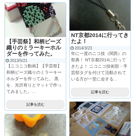
NT京都2014に行ってき
たよ！
【手芸祭】和柄ビーズ
織りのミラーキーホル
2014/3/23
ダーを作ってみた。
年に一度のニコ技（関西）の
祭典！ NT京都2014に行って
2013/5/21
【ニコニコ動画】【手芸祭】
きたよ！ ニコニコ技術部・手
和柄ビーズ織りのミラーキー
芸部タグを付けて活動されて
ホルダーを作ってみた。 黒
いる方が一堂に会する...
を、光沢有りとマットで作っ
てみました。...
記事を読む
記事を読む