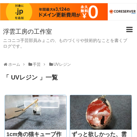
浮雲工房の工作室
ニコニコ手芸部員みょこの、ものづくりや技術的なことを書くブ
ログです。
ホーム
手芸
UVレジン
「 UVレジン 」一覧
1cm角の猫キューブ作
ずっと欲しかった、雲