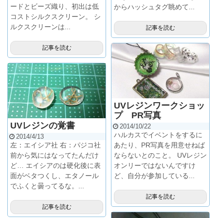
ードとビーズ織り、初出は低
からハッシュタグ眺めて...
コストシルクスクリーン。 シ
ルクスクリーンは...
記事を読む
記事を読む
UVレジンワークショッ
プ PR写真
UVレジンの覚書
2014/10/22
ハルカスでイベントをするに
2014/4/13
左：エイシア社 右：パジコ社
あたり、PR写真を用意せねば
前から気にはなってたんだけ
ならないとのこと。 UVレジン
ど… エイシアのは硬化後に表
オンリーではないんですけ
面がベタつくし、エタノール
ど、自分が参加している...
でふくと曇ってるな。...
記事を読む
記事を読む