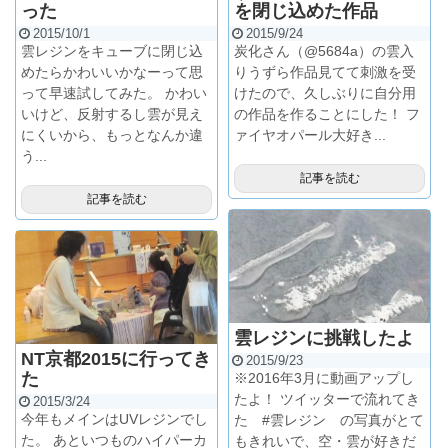
った
を閉じ込めた作品
2015/10/1
2015/9/24
雲レジンをキューブに閉じ込
炭化さん（@5684a）の雲入
めたらかわいいかなーって思
りうずら作品見てて刺激を受
って早速試してみた。 かわい
けたので、久しぶりに自分用
いけど、反射するし雲が見え
の作品を作ることにした！ フ
にくいから、もっとなんか違
ァイヤオパール大好き...
う...
記事を読む
記事を読む
雲レジンに挑戦したよ
NT京都2015に行ってき
2015/9/23
た
※2016年3月に動画アップし
たよ！ ツイッターで流れてき
2015/3/24
今年もメインはUVレジンでし
た #雲レジン の写真がとて
た。 あといつものハイパーカ
もきれいで、空・雲が好きだ