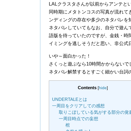
LALクラスタさんが以前からアンテと
同時期にメタトンコスの写真が流れて
ンディングの存在や多少のネタバレを
ネタバレしていてもなお、自分で遊ん
語版を待っていたのですが、金銭・時
イミングを逃しそうだと思い、非公式
いや～面白かった！
さくっと遊ぶなら10時間かからない
ネタバレ解禁するとすごく細かい台詞
Contents
[
hide
]
UNDERTALEとは
一周目をクリアしての感想
取りこぼしている気がする部分の覚
一周目時点での妄想
棺