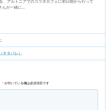
催される、アルトニアでのコラボカフェに初日朝から行って
んが一緒に...
た
ア（ネタバレ）
。
*
が付いている欄は必須項目です