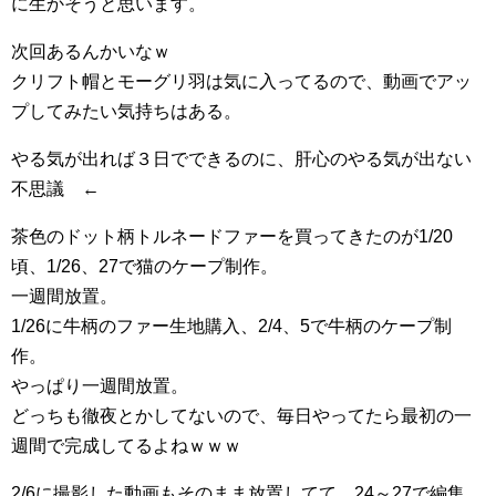
に生かそうと思います。
次回あるんかいなｗ
クリフト帽とモーグリ羽は気に入ってるので、動画でアッ
プしてみたい気持ちはある。
やる気が出れば３日でできるのに、肝心のやる気が出ない
不思議 ←
茶色のドット柄トルネードファーを買ってきたのが1/20
頃、1/26、27で猫のケープ制作。
一週間放置。
1/26に牛柄のファー生地購入、2/4、5で牛柄のケープ制
作。
やっぱり一週間放置。
どっちも徹夜とかしてないので、毎日やってたら最初の一
週間で完成してるよねｗｗｗ
2/6に撮影した動画もそのまま放置してて、24～27で編集。