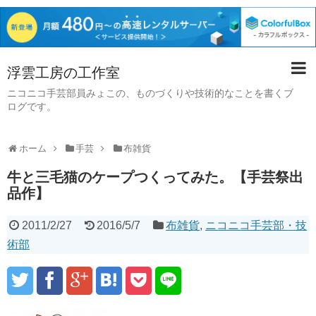
浮雲工房の工作室
ニコニコ手芸部員みょこの、ものづくりや技術的なことを書くブ
ログです。
ホーム
手芸
布雑貨
牛と三毛猫のケープつくってみた。【手芸祭出
品作】
2011/2/27
2016/5/7
布雑貨
,
ニコニコ手芸部・技
術部