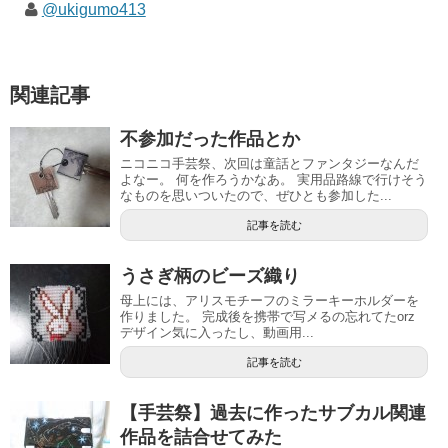
@ukigumo413
関連記事
不参加だった作品とか
ニコニコ手芸祭、次回は童話とファンタジーなんだ
よなー。 何を作ろうかなあ。 実用品路線で行けそう
なものを思いついたので、ぜひとも参加した...
記事を読む
うさぎ柄のビーズ織り
母上には、アリスモチーフのミラーキーホルダーを
作りました。 完成後を携帯で写メるの忘れてたorz
デザイン気に入ったし、動画用...
記事を読む
【手芸祭】過去に作ったサブカル関連
作品を詰合せてみた