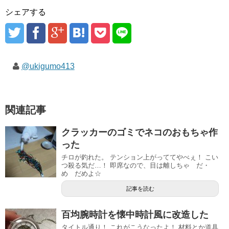
シェアする
@ukigumo413
関連記事
クラッカーのゴミでネコのおもちゃ作
った
チロが釣れた。 テンション上がっててやべぇ！ こい
つ殺る気だ…！ 即席なので、目は離しちゃ だ・
め だめよ☆
記事を読む
百均腕時計を懐中時計風に改造した
タイトル通り！ これがこうなったよ！ 材料とか道具