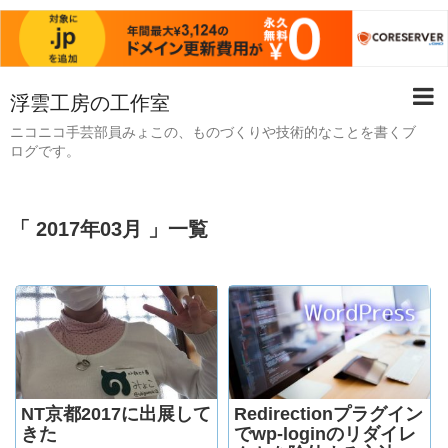
浮雲工房の工作室
ニコニコ手芸部員みょこの、ものづくりや技術的なことを書くブ
ログです。
「 2017年03月 」一覧
NT京都2017に出展して
Redirectionプラグイン
きた
でwp-loginのリダイレ