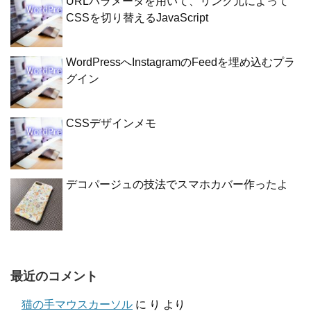
URLパラメータを用いて、リンク元によって
CSSを切り替えるJavaScript
WordPressへInstagramのFeedを埋め込むプラ
グイン
CSSデザインメモ
デコパージュの技法でスマホカバー作ったよ
最近のコメント
猫の手マウスカーソル
に
り
より