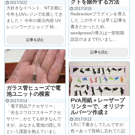
クトを除外する方法
2017/3/22
大好きなイベント、NT京都に
2017/3/19
Redirectionプラグインを導入
今年もUVレジンで出展してき
した このサイトは早く記事を
ました！ 今年の展示内容 UV
書きたかったため、
レジンワークショップ 特...
wordpressの導入は一部初期
設定のままで行いまし...
記事を読む
記事を読む
ガラス管ヒューズで電
池ユニットの模索
PVA用紙＋レーザープ
2017/3/14
リンターで、オリジナ
「電子部品アクセサリー」
ルパーツ作成 2
「光るスワロフスキーアクセ
サリー」がとても好きなんで
2017/3/13
1月に下書きしてたんですが、
すが、みなさん電池の隠し方
色々あって投稿し忘れてた記
という課題を抱えていまし