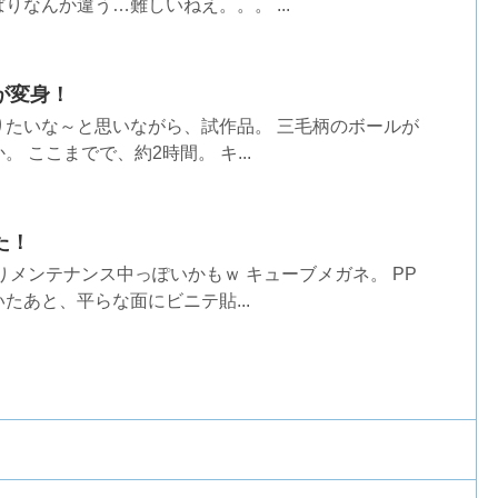
りなんか違う…難しいねえ。。。 ...
が変身！
りたいな～と思いながら、試作品。 三毛柄のボールが
 ここまでで、約2時間。 キ...
た！
りメンテナンス中っぽいかもｗ キューブメガネ。 PP
たあと、平らな面にビニテ貼...