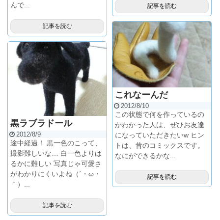
んで...
記事を読む
記事を読む
これなーんだ
2012/8/10
この状態で何を作っているの
黒ラブラドール
かわかった人は、ぜひお友達
2012/8/9
になっていただきたいw ヒン
途中経過！ 黒一色のこって、
トは、昔のコミックスです。
撮影難しいな… 白一色よりは
なにができるかな...
るかに難しい 写真じゃ可愛さ
がわかりにくいよね（´・ω・
記事を読む
｀）...
記事を読む