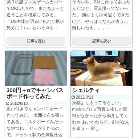
弟３の誕プレもゲームカバー
そういや、2月に作ってあった
でOK出たので、またちょっと
んだけど、写真撮ってなかっ
違うことを模索してみる。
た。 前回よりは可愛くできた
「DS本体が明るい色だと柄が
けど、やっぱりなんか違う…
見えにくい」という点を...
難しいねえ。。。 ...
記事を読む
記事を読む
300円＋αでキャンバス
シェルティ
ボード作ってみた
2012/8/11
実物より太ってるらしい。
2012/8/18
思い付きでキャンバスボード
mixiのプロフ写真１枚しか資
作ってみた。 表面に布を張っ
料がなかったから勘弁してく
てある、コルクボードみたい
れｗ あいかわらず、顔がなん
なやつね。 せっかく作るの
か違う～ 難し...
で、メッシュ状の金属板仕込