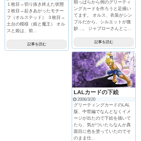
朝っぱらから例のグリーティ
１枚目→切り抜き終えた状態
ングカードを作ろうと足掻い
２枚目→起きあがったモチー
てます。 オルス、衣装がシン
フ（オルステッド） ３枚目→
プルだから、シルエットが微
土台の模様（姫と魔王） オル
妙…。 ジャブローさんとこ...
スと姫は、前...
記事を読む
記事を読む
LALカードの下絵
2006/3/20
グリーティングカードのLAL
版、中世編でなんとなくイメ
ージが出たので下絵を描いて
たら、気がついたらなんか真
面目に色を塗っていたのでそ
のまま仕...